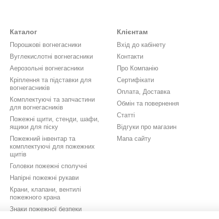
Каталог
Клієнтам
Порошкові вогнегасники
Вхід до кабінету
Вуглекислотні вогнегасники
Контакти
Аерозольні вогнегасники
Про Компанію
Кріплення та підставки для
Сертифікати
вогнегасників
Оплата, Доставка
Комплектуючі та запчастини
Обмін та повернення
для вогнегасників
Статті
Пожежні щити, стенди, шафи,
ящики для піску
Відгуки про магазин
Пожежний інвентар та
Мапа сайту
комплектуючі для пожежних
щитів
Головки пожежні сполучні
Напірні пожежні рукави
Крани, клапани, вентилі
пожежного крана
Знаки пожежної безпеки