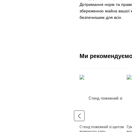
Дотримання норм та правил
збереженню майна вашої ко
безпечнішим для всіх.
Ми рекомендуєм
Стенд пожежний зі щитом
Гум
відкритого типу
вог