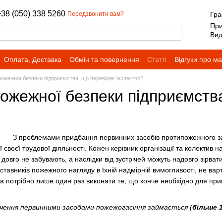
+38 (050) 338 5260
Передзвонити вам?
Гра
При
Вид
Оплата, Доставка
Обмін та повернення
Статті
Відгуки про м
пожежної безпеки підприємства: що перевіряє інспектор?
ожежної безпеки підприємства
З проблемами придбання первинних засобів протипожежного за
ї своєї трудової діяльності. Кожен керівник організації та колектив 
довго не забувають, а наслідки від зустрічей можуть надовго зірва
тавників пожежного нагляду в їхній надмірній вимогливості, не варт
, а потрібно лише один раз виконати те, що конче необхідно для п
чення первинними засобами пожежогасіння займається (
більше 1