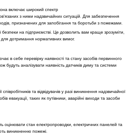
 Вона включає широкий спектр
ов'язаних з ними надзвичайних ситуацій. Для забезпечення
ходів, призначених для запобігання та боротьби з пожежами.
ї безпеки на підприємстві. Це дозволить вам краще зрозуміти,
и для дотримання нормативних вимог.
чає в себе перевірку наявності та стану засобів первинного
ож будуть аналізувати наявність датчиків диму та системи
півробітників та відвідувачів у разі виникнення надзвичайної
обів евакуації, таких як путівники, аварійні виходи та засоби
ть оцінювати стан електропроводки, електричних панелей та
ують виникненню пожежі.