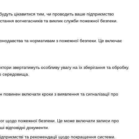
 будуть цікавитися тим, чи проводить ваше підприємство
истання вогнегасників та виклик служби пожежної безпеки.
аконодавства та нормативам з пожежної безпеки. Це включає
тори звертатимуть особливу увагу на їх зберігання та обробку.
го середовища.
ан повинен включати кроки з виявлення та сигналізації про
мог щодо пожежної безпеки. Це може включати записи про
ші відповідні документи.
підприємстві та рекомендації щодо покращення системи.