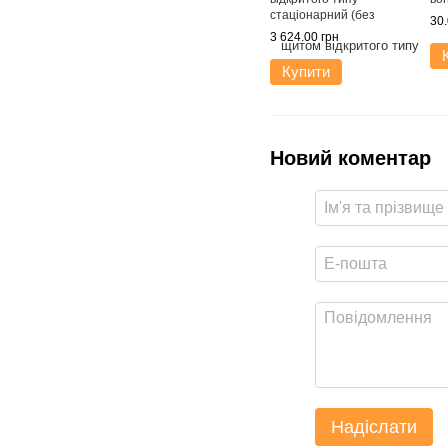
стаціонарний (без
30.
комплектації)
3 624.00 грн
Купити
Новий коментар
Надіслати