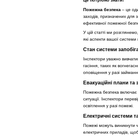
Це потрібно знати!
Пожежна безпека
– це оди
заходів, призначених для 
ефективної пожежної безпе
У цій статті ми розглянем
які аспекти вашої системи
Стан системи запобіг
Інспектори уважно вивчати
гасіння, таких як вогнегас
оповіщення у разі займанн
Евакуаційні плани та 
Пожежна безпека включає н
ситуації. Інспектори переві
освітлення у разі пожежі.
Електричні системи т
Пожежі можуть виникнути ч
електричних приладів, щоб