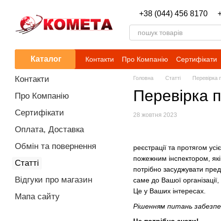
Перейти до основного контенту
+38 (044) 456 8170
Каталог
Контакти
Про Компанію
Сертифікати
Контакти
Головна
Статті
Перевірка 
Перевірка п
Про Компанію
Сертифікати
28 жовтня 2023
Оплата, Доставка
Обмін та повернення
реєстрації та протягом усіє
пожежним інспектором, які 
Статті
потрібно засуджувати предс
Відгуки про магазин
саме до Вашої організації
Це у Ваших інтересах.
Мапа сайту
Рішенням питань забезпе