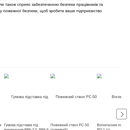
але також сприяє забезпеченню безпеки працівників та
му пожежної безпеки, щоб зробити ваше підприємство
м
Гумова підставка під
Пожежний ствол РС-50
Вогнегасник порош
вогнегасник ВВК-3,5; ВВК-5
(алюміній)
ВП-1 (з)