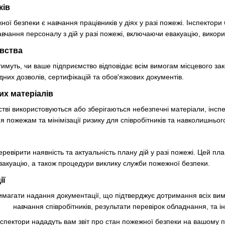
ків
ї безпеки є навчання працівників у діях у разі пожежі. Інспектори
авчання персоналу з дій у разі пожежі, включаючи евакуацію, викор
вства
тимуть, чи ваше підприємство відповідає всім вимогам місцевого з
дних дозволів, сертифікацій та обов'язкових документів.
их матеріалів
ві використовуються або зберігаються небезпечні матеріали, інспек
я пожежам та мінімізації ризику для співробітників та навколишньо
ревірити наявність та актуальність плану дій у разі пожежі. Цей пл
евакуацію, а також процедури виклику служби пожежної безпеки.
ії
имагати надання документації, що підтверджує дотримання всіх ви
навчання співробітників, результати перевірок
обладнання, та ін
нспектори нададуть вам звіт про стан пожежної безпеки на вашому 