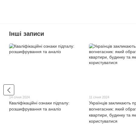
Інші записи
14 січня 2024
11 січня 2024
Кваліфікаційні ознаки підпалу:
Українців закликають п
розшифрування та аналіз
вогнегасник: який обра
квартири, будинку та я
користуватися