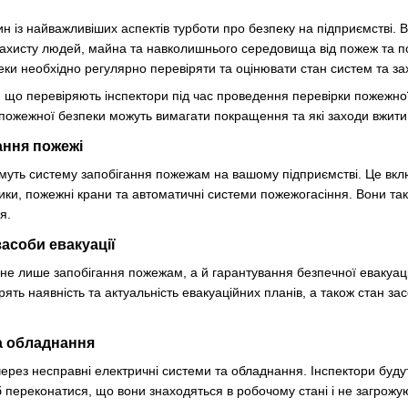
н із найважливіших аспектів турботи про безпеку на підприємстві.
захисту людей, майна та навколишнього середовища від пожеж та п
ки необхідно регулярно перевіряти та оцінювати стан систем та за
о, що перевіряють інспектори під час проведення перевірки пожежно
 пожежної безпеки можуть вимагати покращення та які заходи вжит
ання пожежі
муть систему запобігання пожежам на вашому підприємстві. Це вклю
ники, пожежні крани та автоматичні системи пожежогасіння. Вони так
я.
засоби евакуації
е лише запобігання пожежам, а й гарантування безпечної евакуації с
рять наявність та актуальність евакуаційних планів, а також стан зас
а обладнання
ерез несправні електричні системи та обладнання. Інспектори буду
 переконатися, що вони знаходяться в робочому стані і не загрож