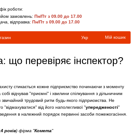
фік роботи:
йом замовлень:
Пн/Пт з 09.00 до 17.00
ача, відправка:
Пн/Пт з 09.00 до 17.00
Мій кошик
агазин
Укр
: що перевіряє інспектор?
хисту стикається кожне підприємство починаючи з моменту
на собі відчував "приємні" і хвилини спілкування з дільничним
ти звичайний трудовий ритм будь-якого підприємства. Не
о "відмахуватися" від його наполегливої "
упередженості
"
риведення в належний порядок первинні засоби пожежогасіння.
4 років
) фірма "
Комета
"