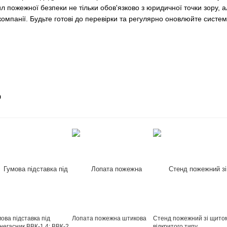
 пожежної безпеки не тільки обов'язково з юридичної точки зору, 
мпанії. Будьте готові до перевірки та регулярно оновлюйте систе
о
ова підставка під
Лопата пожежна штикова
Стенд пожежний зі щито
негасник ВВК-1,4; ВВК-2
відкритого типу