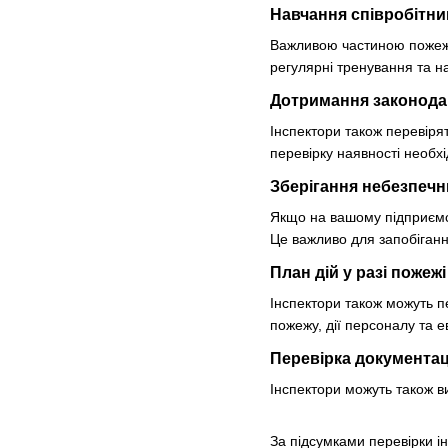
Навчання співробітни
Важливою частиною пожежно
регулярні тренування та н
Дотримання законода
Інспектори також перевіря
перевірку наявності необхі
Зберігання небезпечн
Якщо на вашому підприємст
Це важливо для запобіганн
План дій у разі пожежі
Інспектори також можуть пе
пожежу, дії персоналу та 
Перевірка документац
Інспектори можуть також в
За підсумками перевірки і