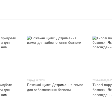
9 грудня 2023
29 листопада 
ридбати
Пожежні щити: Дотримання вимог
Типові пор
ти для
для забезпечення безпеки
безпеки: Як
к ним
повсякденн