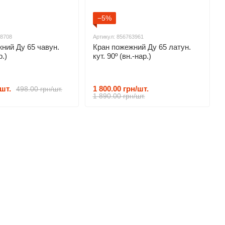
−5%
28708
Артикул: 856763961
ний Ду 65 чавун.
Кран пожежний Ду 65 латун.
р.)
кут. 90º (вн.-нар.)
/шт.
1 800.00 грн/шт.
498.00 грн/шт.
1 890.00 грн/шт.