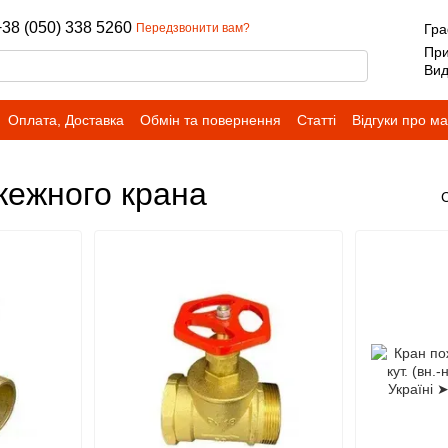
+38 (050) 338 5260
Передзвонити вам?
Гра
При
Вид
Оплата, Доставка
Обмін та повернення
Статті
Відгуки про м
жежного крана