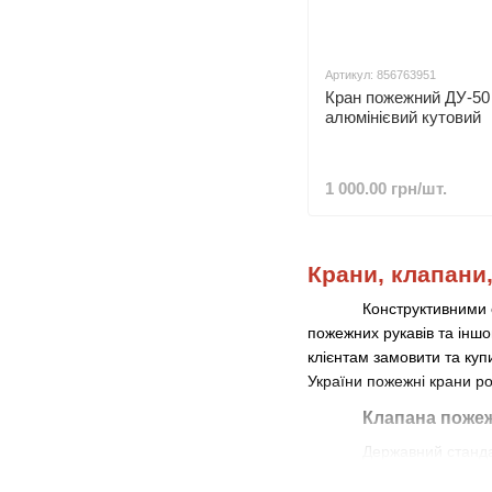
Артикул: 856763951
Кран пожежний ДУ-50
алюмінієвий кутовий
1 000.00 грн/шт.
Крани, клапани
Конструктивними 
пожежних рукавів та інш
клієнтам замовити та куп
України пожежні крани р
Клапана поже
Державний станда
Запірний механізм
–