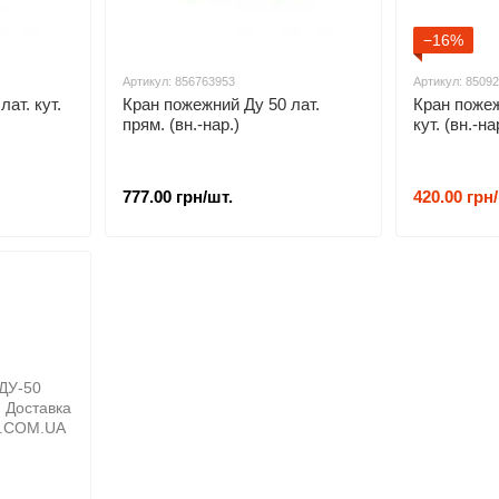
−16%
Артикул: 856763953
Артикул: 8509
ат. кут.
Кран пожежний Ду 50 лат.
Кран пожеж
прям. (вн.-нар.)
кут. (вн.-на
777.00 грн/шт.
420.00 грн