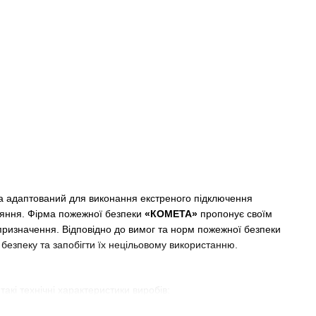
а адаптований для виконання екстреного підключення
ряння. Фірма пожежної безпеки
«КОМЕТА»
пропонує своїм
о призначення. Відповідно до вимог та норм пожежної безпеки
езпеку та запобігти їх нецільовому використанню.
кі технічні характеристики виробів:
, затвора, кришки, маховика, валу з нанесеним на нього