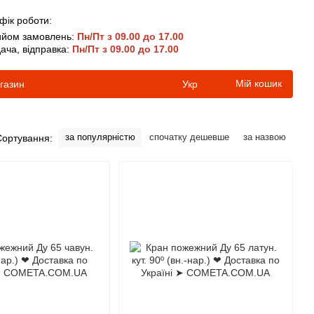
фік роботи:
йом замовлень:
Пн/Пт з 09.00 до 17.00
ача, відправка:
Пн/Пт з 09.00 до 17.00
Мій кошик
агазин
Укр
за популярністю
спочатку дешевше
за назвою
Сортування: