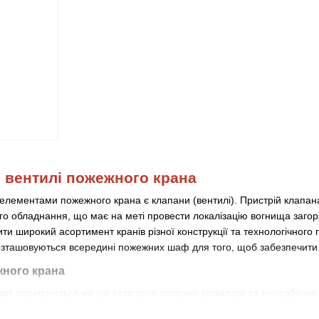
, вентилі пожежного крана
елементами пожежного крана є клапани (вентилі). Пристрій клапан
ого обладнання, що має на меті провести локалізацію вогнища заго
ити широкий асортимент кранів різної конструкції та технологічног
озташовуються всередині пожежних шаф для того, щоб забезпечити б
жного крана
рт поширюється на цю категорію запірної арматури та передбачає та
 найважливіша деталь крана. Він складається із зовнішнього корпусу