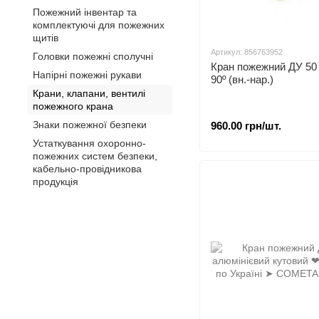
Пожежний інвентар та
комплектуючі для пожежних
щитів
Артикул: 856763952
Головки пожежні сполучні
Кран пожежний ДУ 50 л
Напірні пожежні рукави
90º (вн.-нар.)
Крани, клапани, вентилі
пожежного крана
Знаки пожежної безпеки
960.00 грн/шт.
Устаткування охоронно-
пожежних систем безпеки,
кабельно-провідникова
продукція