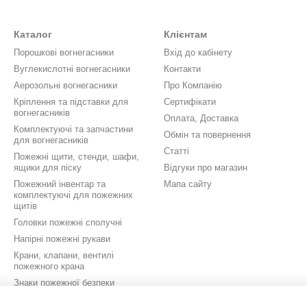
ювачем, що забезпечує герметичність з'єднання деталей.
 крана
– одна з головних вимог протипожежної безпеки будівель та 
Каталог
Клієнтам
я вогнища загоряння або задимлення на ранніх етапах виникнення
Порошкові вогнегасники
Вхід до кабінету
ь корпусу, дефектів та порушень цілісності конструкції. Він повине
Вуглекислотні вогнегасники
Контакти
.
Аерозольні вогнегасники
Про Компанію
ться умовним позначенням, що включає діаметр умовного проходу – 
Кріплення та підставки для
Сертифікати
і 1-1,6 МПа і можуть застосовуватися в діапазоні температур від 0 
вогнегасників
Оплата, Доставка
ана пофарбований у червоний колір та відкривається проти руху го
Комплектуючі та запчастини
Обмін та повернення
для вогнегасників
овуваного форм-фактору пожежні крани можуть мати пряму, кутову 90
Статті
Пожежні щити, стенди, шафи,
 доступу до водопровідної труби. Пожежний кран має два патрубки,
ящики для піску
Відгуки про магазин
ння крани діляться на три типи - внутрішнє/зовнішнє різьблення, вну
Пожежний інвентар та
Мапа сайту
оловних факторів, що забезпечують герметичність та міцність усієї 
комплектуючі для пожежних
щитів
інших механічних пошкоджень та дефектів.
Головки пожежні сполучні
елей клапанів, представлених у нашому каталозі, дозволяє купити ви
Напірні пожежні рукави
шим клієнтам придбати продукцію промислового виробництва, підтве
Крани, клапани, вентилі
а на товар спеціального призначення забезпечує можливість його бе
пожежного крана
Знаки пожежної безпеки
жні
Устаткування охоронно-