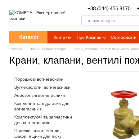
Перейти до основного контенту
+38 (044) 456 8170
Каталог
Контакти
Про Компанію
Сертифікати
Головна
Повний каталог товарів
Крани, клапани, вентилі пожежного крана
Крани, клапани, вентилі по
Порошкові вогнегасники
Вуглекислотні вогнегасники
Аерозольні вогнегасники
Кріплення та підставки для
вогнегасників
Комплектуючі та запчастини
для вогнегасників
Пожежні щити, стенди,
шафи, ящики для піску