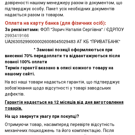
довіреності нашому менеджеру разом із документом, що
підтверджує особу. Пакет усіх необхідних документів
надається разом із товаром.
Оплата на карту банка (для фізичних осіб):
За реквізитами:
ФОП "Зорич Наталія Сергіївна" / ЄДРПОУ
2993419166
UA263052990000026008045029483 АТ КБ "ПРИВАТБАНК"
* Замовні позиції оформляються при
внесенні 70% передоплати та відвантажуються після
повної 100% оплати
Термін гарантії вказано в описі кожного товару на
нашому сайті.
На всі наші товари надається гарантія, що підтверджує
зобов'язання щодо відсутності у товарі заводських
дефектів.
Гарантія надається на 12 місяців від дня виготовлення
товарів.
На що звернути увагу при покупці?
Отримуючи товар, насамперед перевірте відсутність
механічних пошкоджень та його комплектацію. Після