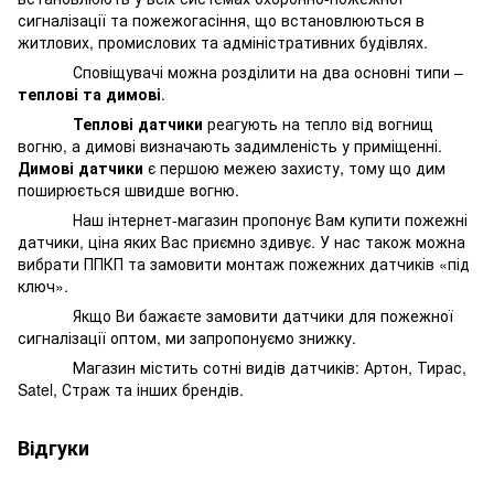
сигналізації та пожежогасіння, що встановлюються в
житлових, промислових та адміністративних будівлях.
Сповіщувачі можна розділити на два основні типи –
теплові та димові
.
Теплові датчики
реагують на тепло від вогнищ
вогню, а димові визначають задимленість у приміщенні.
Димові датчики
є першою межею захисту, тому що дим
поширюється швидше вогню.
Наш інтернет-магазин пропонує Вам купити пожежні
датчики, ціна яких Вас приємно здивує. У нас також можна
вибрати ППКП та замовити монтаж пожежних датчиків «під
ключ».
Якщо Ви бажаєте замовити датчики для пожежної
сигналізації оптом, ми запропонуємо знижку.
Магазин містить сотні видів датчиків: Артон, Тирас,
Satel, Страж та інших брендів.
Відгуки