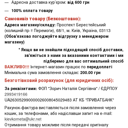
Адресна доставка кур’єром:
від 600 грн
100% оплата товару
Самовивіз товару (Безкоштовно):
Адреса магазину/складу:
Проспект Берестейський
(колишній пр-т Перемоги), 68/1, м. Київ, Україна, 03113
(Обов'язково погоджуйте відгрузку з менеджером
магазину)
* Якщо ви не знайшли підходящий спосіб доставки,
зв'яжіться з нами за вказаними контактами і ми
підберемо для вас оптимальний спосіб
ВАЖЛИВО!!!
Інтернет-магазин працює по
передоплаті
Мінімальна сума замовлення складає:
200.00 грн
Безготівковий розрахунок (для юридичних осіб):
За реквізитами:
ФОП "Зорич Наталія Сергіївна" / ЄДРПОУ
2993419166
UA263052990000026008045029483 АТ КБ "ПРИВАТБАНК"
Рахунок-фактура виставляється після замовлення через
кошик, за телефонами, або надіславши запит на e-mail:
kievkometa@ukr.net
Отримання товару можливе після передачі оригіналу