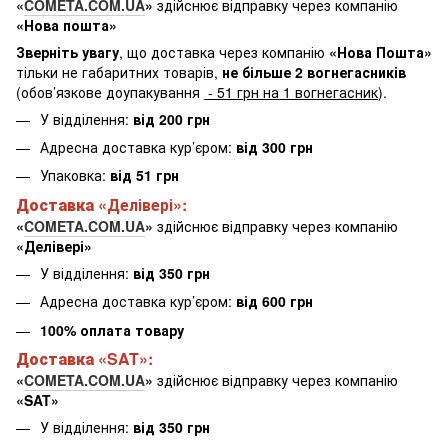
«
COMETA.COM.UA
»
здійснює відправку через компанію
«Нова пошта»
Зверніть увагу
, що доставка через компанію
«Нова Пошта»
тільки не габаритних товарів,
не більше 2 вогнегасників
(обов’язкове доупакування
- 51 грн на 1 вогнегасник
).
У відділення:
від 200 грн
Адресна доставка кур’єром:
від 300 грн
Упаковка:
від 51 грн
Доставка «
Делівері
»:
«
COMETA.COM.UA
»
здійснює відправку через компанію
«Делівері»
У відділення:
від 350 грн
Адресна доставка кур’єром:
від 600 грн
100% оплата товару
Доставка «SAT»:
«
COMETA.COM.UA
»
здійснює відправку через компанію
«SAT»
У відділення:
від 350 грн