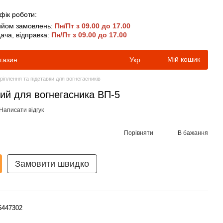
фік роботи:
йом замовлень:
Пн/Пт з 09.00 до 17.00
ача, відправка:
Пн/Пт з 09.00 до 17.00
Мій кошик
агазин
Укр
ріплення та підставки для вогнегасників
ий для вогнегасника ВП-5
Написати відгук
Порівняти
В бажання
Замовити швидко
5447302