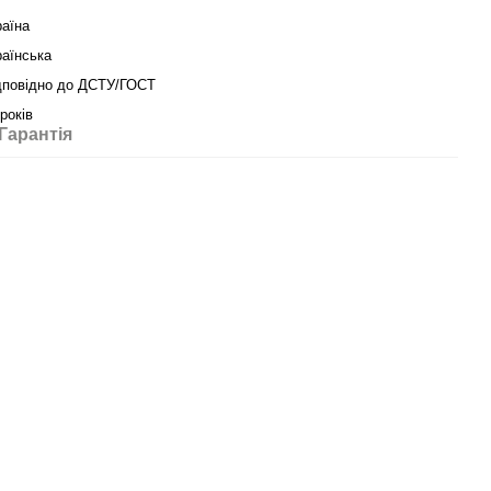
раїна
раїнська
дповідно до ДСТУ/ГОСТ
років
Гарантія