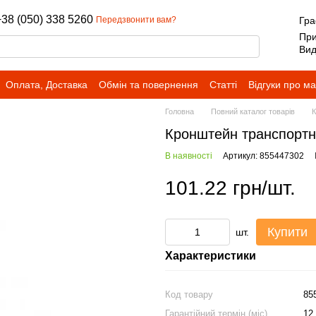
+38 (050) 338 5260
Передзвонити вам?
Гра
При
Вид
Оплата, Доставка
Обмін та повернення
Статті
Відгуки про м
Головна
Повний каталог товарів
К
Кронштейн транспортн
В наявності
Артикул: 855447302
101.22 грн/шт.
Купити
шт.
Характеристики
Код товару
85
Гарантійний термін (міс)
12