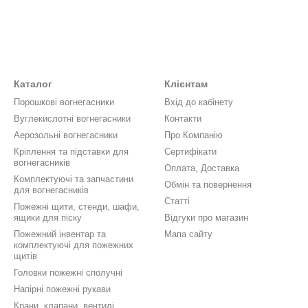
Каталог
Клієнтам
Порошкові вогнегасники
Вхід до кабінету
Вуглекислотні вогнегасники
Контакти
Аерозольні вогнегасники
Про Компанію
Кріплення та підставки для
Сертифікати
вогнегасників
Оплата, Доставка
Комплектуючі та запчастини
Обмін та повернення
для вогнегасників
Статті
Пожежні щити, стенди, шафи,
ящики для піску
Відгуки про магазин
Пожежний інвентар та
Мапа сайту
комплектуючі для пожежних
щитів
Головки пожежні сполучні
Напірні пожежні рукави
Крани, клапани, вентилі