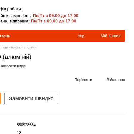
фік роботи:
йом замовлень:
Пн/Пт з 09.00 до 17.00
ача, відправка:
Пн/Пт з 09.00 до 17.00
Мій кошик
агазин
Укр
оловки пожежні сполучні
 (алюміній)
Написати відгук
Порівняти
В бажання
Замовити швидко
850928684
12