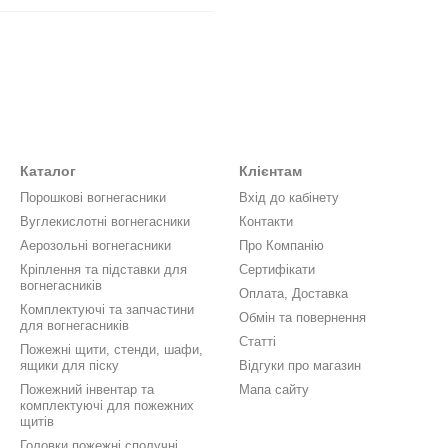
Каталог
Клієнтам
Порошкові вогнегасники
Вхід до кабінету
Вуглекислотні вогнегасники
Контакти
Аерозольні вогнегасники
Про Компанію
Кріплення та підставки для
Сертифікати
вогнегасників
Оплата, Доставка
Комплектуючі та запчастини
Обмін та повернення
для вогнегасників
Статті
Пожежні щити, стенди, шафи,
ящики для піску
Відгуки про магазин
Пожежний інвентар та
Мапа сайту
комплектуючі для пожежних
щитів
Головки пожежні сполучні