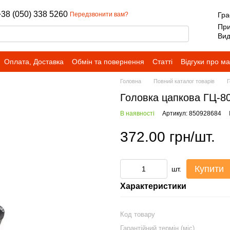
+38 (050) 338 5260
Передзвонити вам?
Гра
При
Вид
Оплата, Доставка
Обмін та повернення
Статті
Відгуки про м
Головна
Повний каталог товарів
Г
Головка цапкова ГЦ-80
В наявності
Артикул: 850928684
372.00 грн/шт.
Купити
шт.
Характеристики
Код товару
Гарантійний термін (міс)