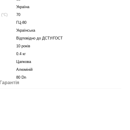
Україна
(°C)
70
ГЦ-80
Українська
Відповідно до ДСТУ/ГОСТ
10 років
0.4 кг
Цапкова
Алюміній
80 Dn
Гарантія