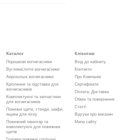
Каталог
Клієнтам
Порошкові вогнегасники
Вхід до кабінету
Вуглекислотні вогнегасники
Контакти
Аерозольні вогнегасники
Про Компанію
Кріплення та підставки для
Сертифікати
вогнегасників
Оплата, Доставка
Комплектуючі та запчастини
Обмін та повернення
для вогнегасників
Статті
Пожежні щити, стенди, шафи,
ящики для піску
Відгуки про магазин
Пожежний інвентар та
Мапа сайту
комплектуючі для пожежних
щитів
Головки пожежні сполучні