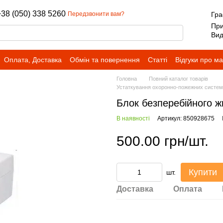
+38 (050) 338 5260
Передзвонити вам?
Гра
При
Вид
Оплата, Доставка
Обмін та повернення
Статті
Відгуки про м
Головна
Повний каталог товарів
Устаткування охоронно-пожежних систем 
Блок безперебійного 
В наявності
Артикул: 850928675
500.00 грн/шт.
Купити
шт.
Доставка
Оплата