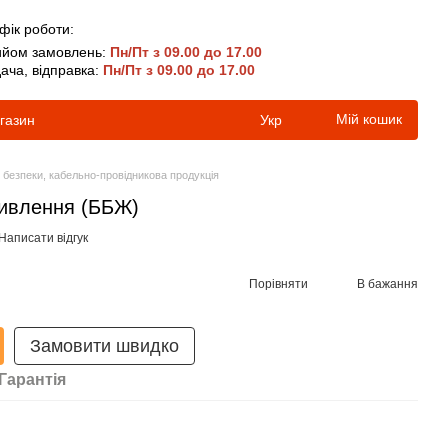
фік роботи:
йом замовлень:
Пн/Пт з 09.00 до 17.00
ача, відправка:
Пн/Пт з 09.00 до 17.00
Мій кошик
агазин
Укр
безпеки, кабельно-провідникова продукція
живлення (ББЖ)
Написати відгук
Порівняти
В бажання
Замовити швидко
Гарантія