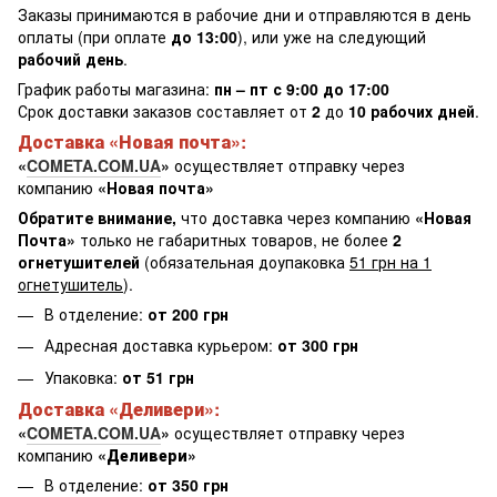
Заказы принимаются в рабочие дни и отправляются в день
оплаты (при оплате
до 13:00
), или уже на следующий
рабочий день
.
График работы магазина:
пн – пт с 9:00 до 17:00
Срок доставки заказов составляет от
2
до
10 рабочих дней
.
Доставка «Новая почта»:
«
COMETA.COM.UA
»
осуществляет отправку через
компанию
«Новая почта»
Обратите внимание,
что доставка через компанию
«Новая
Почта»
только не габаритных товаров, не более
2
огнетушителей
(обязательная доупаковка
51 грн на 1
огнетушитель
).
В отделение:
от 200 грн
Адресная доставка курьером:
от 300 грн
Упаковка:
от 51 грн
Доставка «
Деливери
»:
«
COMETA.COM.UA
»
осуществляет отправку через
компанию
«Деливери»
В отделение:
от 350 грн